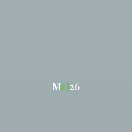
M
à
J
2
6