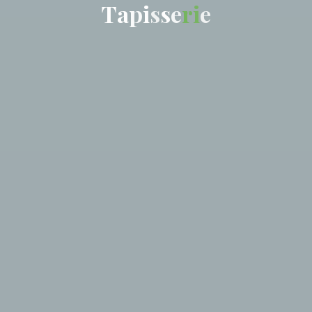
T
a
p
i
s
s
e
r
i
e