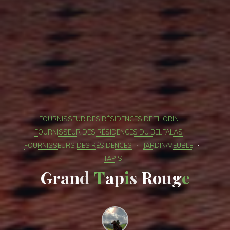
FOURNISSEUR DES RÉSIDENCES DE THORIN
FOURNISSEUR DES RÉSIDENCES DU BELFALAS
FOURNISSEURS DES RÉSIDENCES
JARDIN/MEUBLE
TAPIS
G
r
a
n
n
d
d
T
a
p
i
s
R
o
o
u
g
e