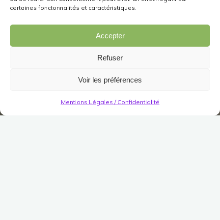
certaines fonctonnalités et caractéristiques.
Accepter
Refuser
Voir les préférences
Mentions Légales / Confidentialité
Fournisseurs des résidences
Fournisseur des résidences de Thorin
Grand Tapis Rouge
Publié le
7 août 2016
Modifié le
2 août 2023
(Pas encore de vote)