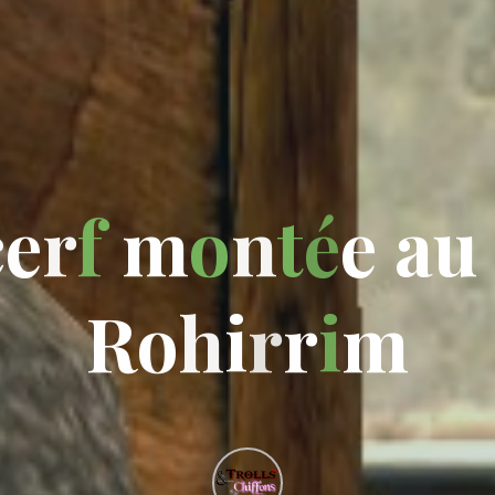
c
e
r
f
m
o
n
t
é
e
a
u
R
o
h
i
r
r
i
m