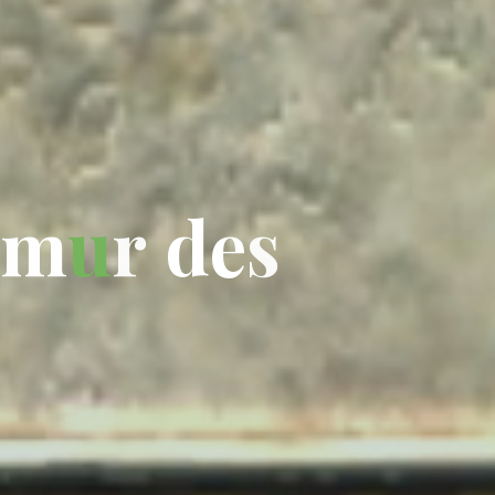
m
u
r
d
e
s