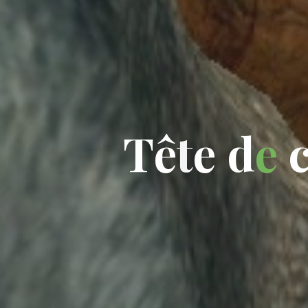
T
ê
t
e
d
e