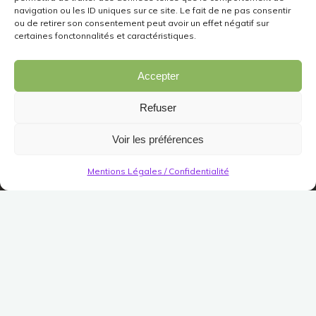
navigation ou les ID uniques sur ce site. Le fait de ne pas consentir
ou de retirer son consentement peut avoir un effet négatif sur
certaines fonctonnalités et caractéristiques.
Accepter
Refuser
Voir les préférences
Mentions Légales / Confidentialité
Artisanat
Etagère d’érudit en pointe
Publié le
12 septembre 2016
Modifié le
23 mars 2022
(Pas encore de vote)