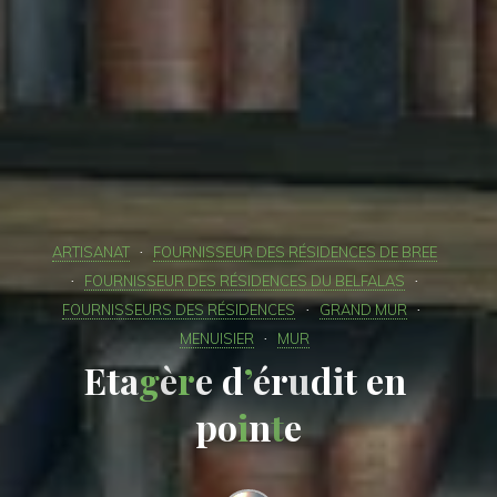
ARTISANAT
FOURNISSEUR DES RÉSIDENCES DE BREE
FOURNISSEUR DES RÉSIDENCES DU BELFALAS
FOURNISSEURS DES RÉSIDENCES
GRAND MUR
MENUISIER
MUR
E
t
a
g
a
è
r
è
e
e
d
’
d
é
r
u
d
i
t
e
n
p
o
i
n
e
t
e