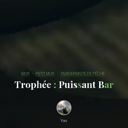
MUR
PETIT MUR
TAXIDERMISTE DE PÊCHE
T
r
o
p
h
é
e
:
P
u
i
s
s
a
n
t
B
a
r
Yao