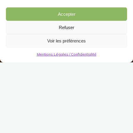
Accepter
Refuser
Voir les préférences
Mentions Légales / Confidentialité
Décorations
Intérieur
Mur
Trophée : Puissant Bar
Publié le
9 octobre 2017
Modifié le
19 octobre 2021
(Pas encore de vote)