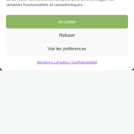
certaines fonctonnalités et caractéristiques.
Accepter
Refuser
Voir les préférences
Mentions Légales / Confidentialité
Décorations
Jardin/Meuble
Meuble
Divers (Meuble)
Boule à Neige des Hommes
Publié le
18 décembre 2017
Modifié le
1 août 2023
(Pas encore de vote)