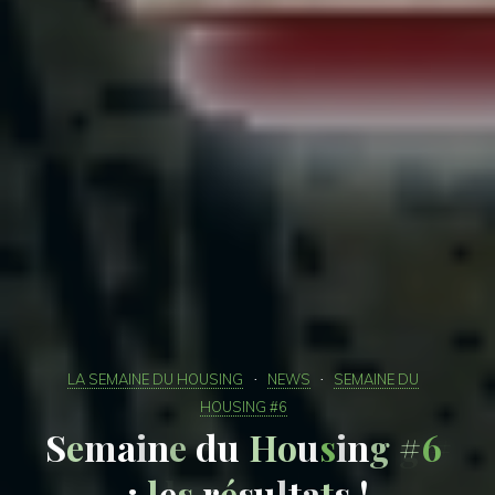
LA SEMAINE DU HOUSING
NEWS
SEMAINE DU
HOUSING #6
S
e
m
a
i
n
e
d
u
H
o
u
s
i
n
g
#
6
:
l
e
s
r
é
s
u
l
t
a
t
s
!