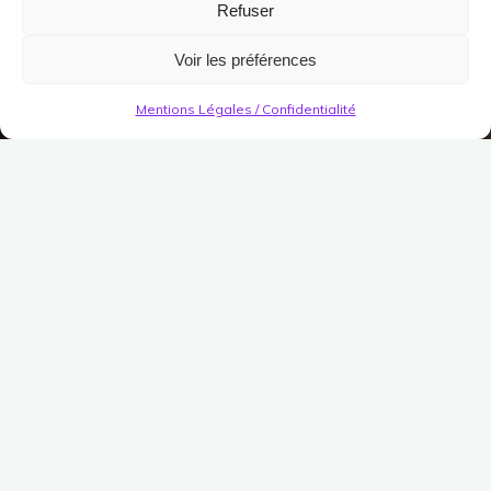
Refuser
Voir les préférences
Mentions Légales / Confidentialité
Instances
Mur en pierre bordé de
Gemmes
Publié le
25 octobre 2018
Modifié le
18 mai 2021
(
2
votes, moyenne:
3,50
sur 5)