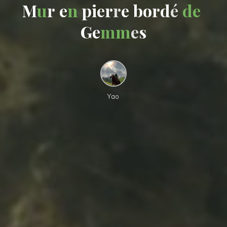
M
M
u
r
e
n
p
i
e
r
r
e
b
o
r
r
d
d
é
d
e
G
e
m
m
e
e
s
Yao