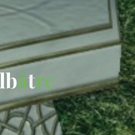
l
b
â
t
r
e