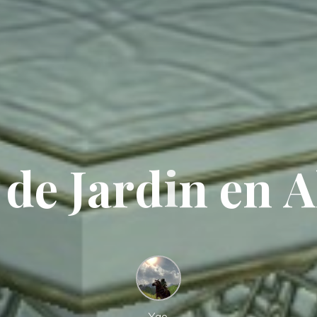
d
e
J
a
r
d
i
n
e
n
A
Yao