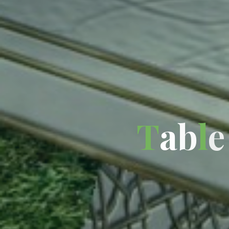
T
a
b
l
e