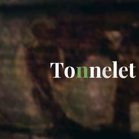
T
o
n
n
e
l
e
t