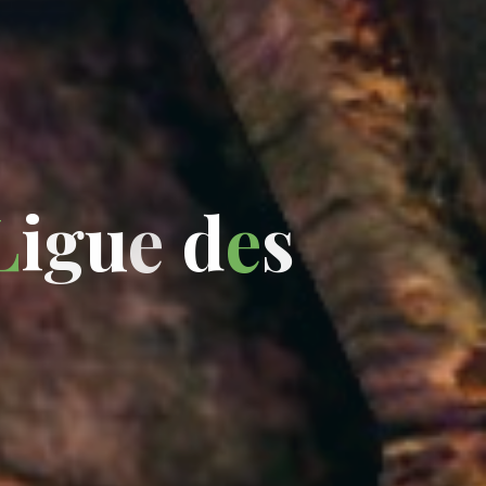
L
i
g
u
e
d
e
s