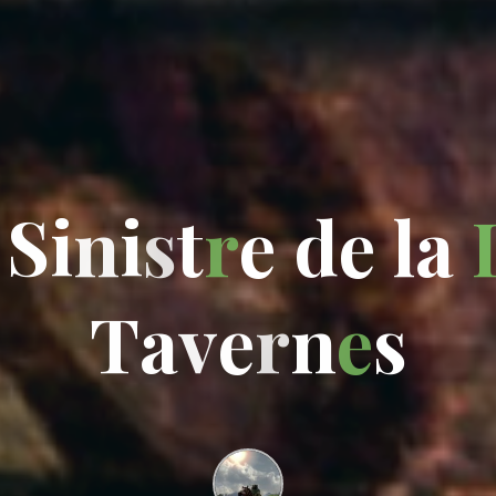
S
i
n
i
s
t
r
e
d
e
l
a
T
a
v
e
r
n
e
s