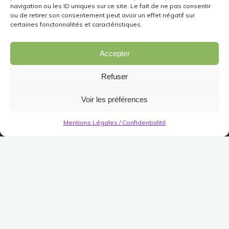
navigation ou les ID uniques sur ce site. Le fait de ne pas consentir
ou de retirer son consentement peut avoir un effet négatif sur
certaines fonctonnalités et caractéristiques.
Accepter
Refuser
Voir les préférences
Mentions Légales / Confidentialité
Cadeaux de Hobbits
Arbre d’Argent Festif
d’Hiver pour Extérieur
Publié le
12 décembre 2019
Modifié le
31 juillet 2023
(Pas encore de vote)