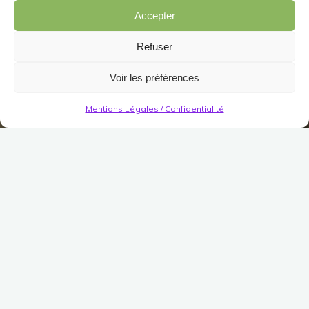
Accepter
Refuser
Voir les préférences
Mentions Légales / Confidentialité
Décorations
Jardin/Meuble
Jardin
Divers (Jardin)
Larve visqueuse
Publié le
9 mars 2020
Modifié le
31 juillet 2023
(Pas encore de vote)