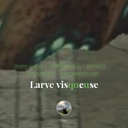
DIVERS (JARDIN)
DIVERS (MEUBLE)
INSTANCES
JARDIN/MEUBLE
RAID REMMORCHANT
L
a
r
v
e
v
i
s
q
u
e
u
s
e
Yao