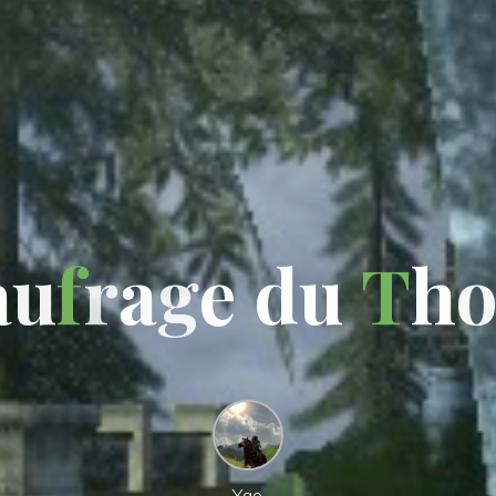
a
u
f
r
a
g
e
d
u
T
h
Yao