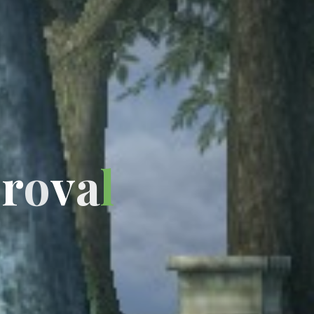
o
r
o
v
a
l