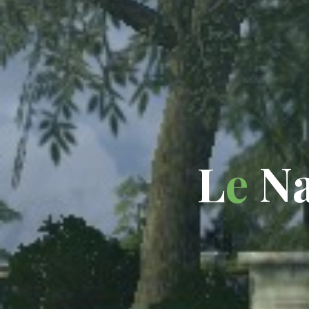
L
e
N