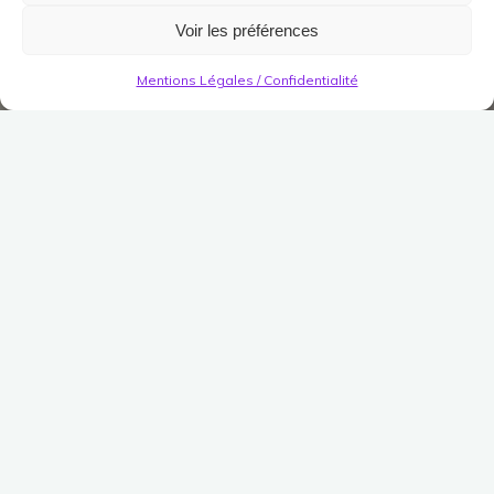
Voir les préférences
Mentions Légales / Confidentialité
Instances
Thème des Instances des
Montagnes Grises
Publié le
19 juin 2021
Modifié le
19 juin 2021
(Pas encore de vote)
Lecteur
00:00
00:00
audio
“Sélection de morceaux de musique des instances des