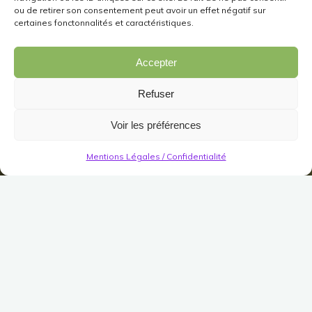
ou de retirer son consentement peut avoir un effet négatif sur
certaines fonctonnalités et caractéristiques.
Accepter
Refuser
Voir les préférences
Mentions Légales / Confidentialité
Région
Montagnes Grises
Habitation modeste simple
de Nain (Ered Mithrin)
Publié le
21 février 2022
Modifié le
21 février 2022
(Pas encore de vote)