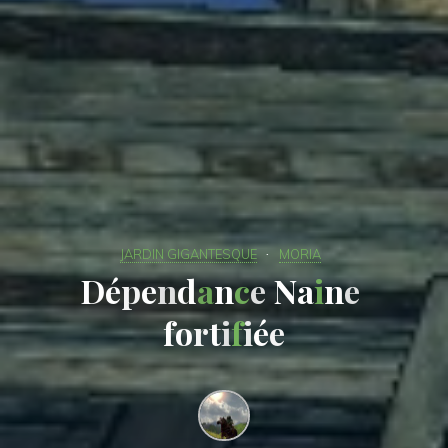
JARDIN GIGANTESQUE
MORIA
D
é
p
e
n
d
a
n
c
e
N
a
i
n
e
f
o
r
t
i
f
i
é
e