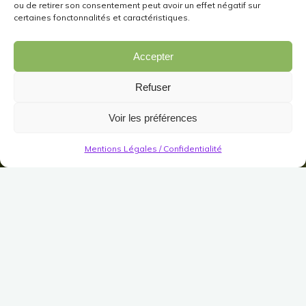
ou de retirer son consentement peut avoir un effet négatif sur
certaines fonctonnalités et caractéristiques.
Accepter
Refuser
Voir les préférences
Mentions Légales / Confidentialité
Décorations
Extérieur
Jardin Gigantesque
Dépendance Naine fortifiée
Publié le
22 février 2022
Modifié le
22 février 2022
(Pas encore de vote)