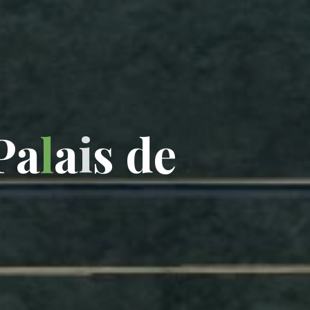
P
a
l
a
i
s
d
e