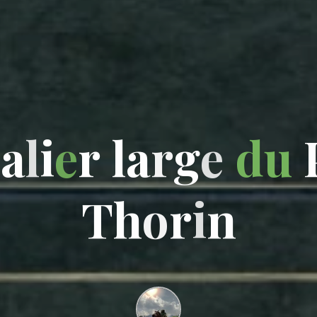
c
a
l
i
e
r
l
a
r
g
e
d
u
T
h
o
r
i
n