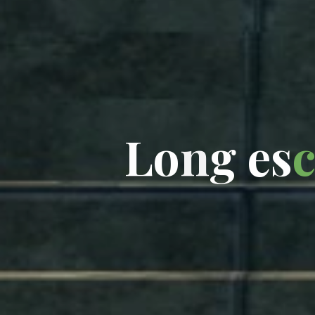
L
o
n
g
e
s