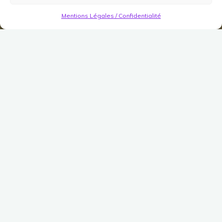
Mentions Légales / Confidentialité
Escaliers Décoratifs
Marches Elfes
Publié le
16 novembre 2022
Modifié le
8 avril 2023