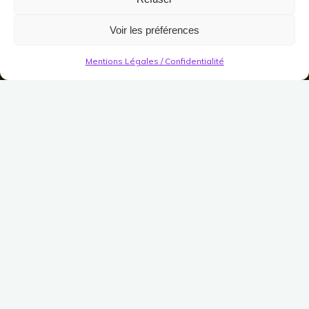
Voir les préférences
Mentions Légales / Confidentialité
Escaliers Décoratifs
Escalier magnifique
d’Isengard
Publié le
22 novembre 2022
Modifié le
7 avril 2023