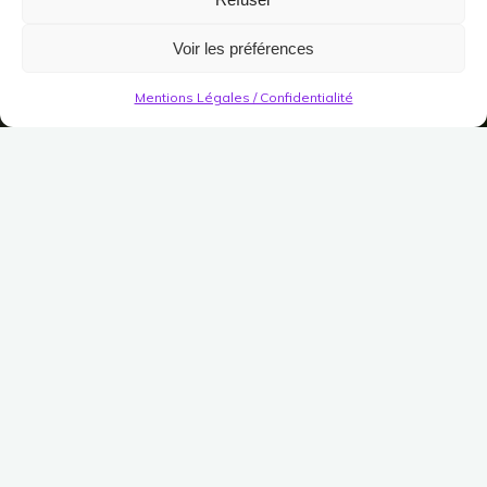
Voir les préférences
Mentions Légales / Confidentialité
Escaliers Décoratifs
Escalier large de Nains
(Profondeurs Inondées)
Publié le
8 décembre 2022
Modifié le
7 avril 2023