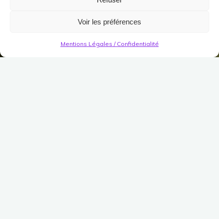
Voir les préférences
Mentions Légales / Confidentialité
Escaliers Décoratifs
Marches de Nains
(Profondeurs Inondées)
Publié le
8 décembre 2022
Modifié le
7 avril 2023