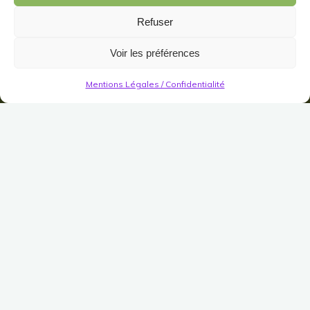
Refuser
Voir les préférences
Mentions Légales / Confidentialité
Festivals
Festival du Printemps
Petit bosquet d’arbres
printaniers en fleurs
Publié le
9 mars 2023
Modifié le
27 juillet 2023
(Pas encore de vote)