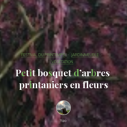
FESTIVAL DU PRINTEMPS
JARDIN/MEUBLE
VÉGÉTATION
P
P
e
t
t
i
t
b
o
s
q
u
e
t
d
’
a
r
b
r
e
s
p
r
i
n
t
t
a
n
i
e
r
s
e
e
n
f
l
e
u
r
s
s
Yao