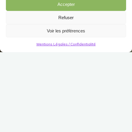
Accepter
Refuser
Voir les préférences
Mentions Légales / Confidentialité
Décorations
Jardin/Meuble
Jardin
Divers (Jardin)
Champ d’herbe à pipe
moissonné
Publié le
31 août 2023
Modifié le
31 août 2023
(Pas encore de vote)