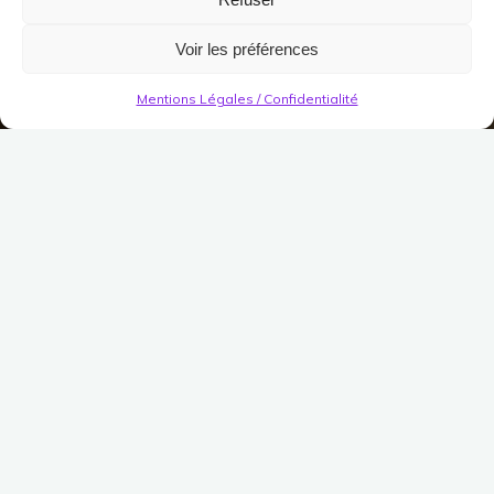
Voir les préférences
Mentions Légales / Confidentialité
Escaliers Décoratifs
Marches étroites en marbre
Umbaries
Publié le
11 novembre 2023
Modifié le
11 novembre
2023