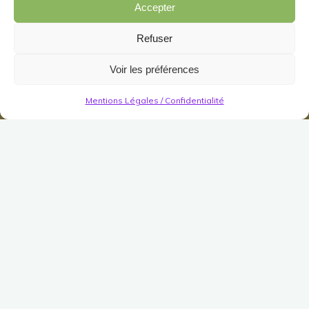
Accepter
Refuser
Voir les préférences
Mentions Légales / Confidentialité
Décorations
Jardin/Meuble
Jardin
Divers (Jardin)
Perchoir de Jardin du
Chasseur Silencieux
Publié le
20 mars 2024
Modifié le
21 mai 2025
(Pas encore de vote)