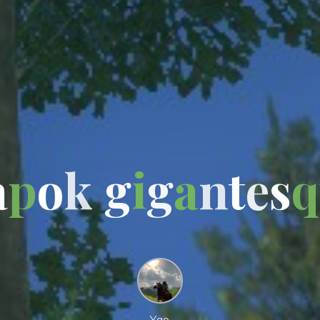
a
p
o
k
g
i
g
a
n
t
e
s
q
Yao