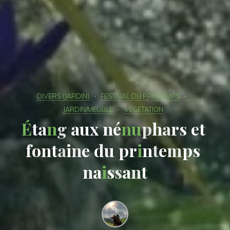
DIVERS (JARDIN)
FESTIVAL DU PRINTEMPS
JARDIN/MEUBLE
VÉGÉTATION
É
t
a
n
g
a
u
x
n
é
n
u
p
h
a
r
s
e
t
f
o
n
t
a
i
n
e
d
u
p
r
i
n
t
e
m
p
s
n
a
i
s
s
a
n
t