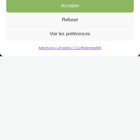
Accepter
Refuser
Voir les préférences
Mentions Légales / Confidentialité
Décorations
Jardin/Meuble
Jardin
Divers (Jardin)
Étang aux nénuphars et
fontaine du printemps
naissant
Publié le
14 mars 2025
Modifié le
14 mars 2025
(
1
votes, moyenne:
5,00
sur 5)