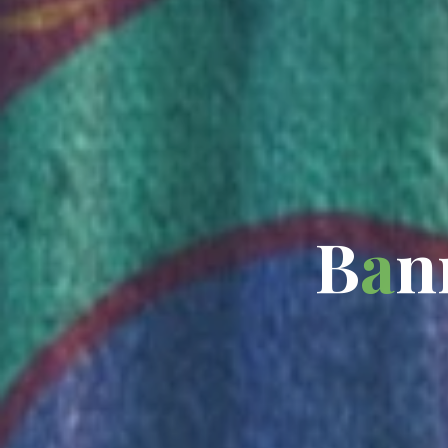
B
a
n