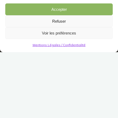
Accepter
Refuser
Voir les préférences
Mentions Légales / Confidentialité
Décorations
Jardin/Meuble
Meuble
Divers (Meuble)
Panneau décoratif en
mosaïque bleu
Publié le
6 décembre 2025
Modifié le
6 décembre
2025
(Pas encore de vote)