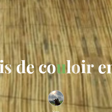
i
s
d
e
c
o
u
l
o
i
r
e
Yao