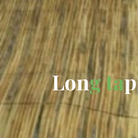
L
o
n
g
t
a
p