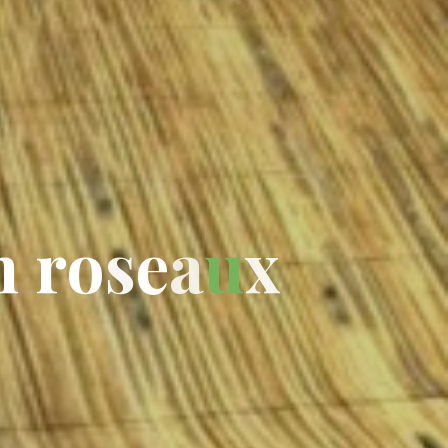
n
r
o
s
e
a
u
x