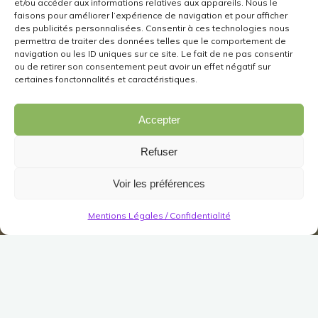
et/ou accéder aux informations relatives aux appareils. Nous le
faisons pour améliorer l’expérience de navigation et pour afficher
des publicités personnalisées. Consentir à ces technologies nous
permettra de traiter des données telles que le comportement de
navigation ou les ID uniques sur ce site. Le fait de ne pas consentir
ou de retirer son consentement peut avoir un effet négatif sur
certaines fonctonnalités et caractéristiques.
Accepter
Refuser
Voir les préférences
Mentions Légales / Confidentialité
Décorations
Jardin/Meuble
Jardin
Bâtiments
Auvent Zajani violet
Publié le
7 janvier 2026
Modifié le
7 janvier 2026