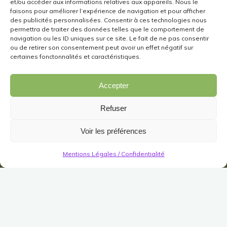
et/ou accéder aux informations relatives aux appareils. Nous le
faisons pour améliorer l’expérience de navigation et pour afficher
des publicités personnalisées. Consentir à ces technologies nous
permettra de traiter des données telles que le comportement de
navigation ou les ID uniques sur ce site. Le fait de ne pas consentir
ou de retirer son consentement peut avoir un effet négatif sur
certaines fonctonnalités et caractéristiques.
Accepter
Refuser
Voir les préférences
Mentions Légales / Confidentialité
Décorations
Extérieur
Jardin Gigantesque
Pavillon Kinta (vert)
Publié le
16 janvier 2026
Modifié le
16 janvier 2026