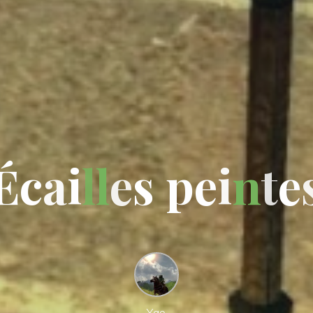
É
c
a
i
l
l
e
s
p
e
i
n
t
e
Yao