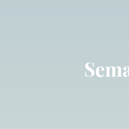
S
e
m