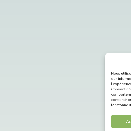
Nous utilis
aux informa
l’expérienc
Consentir à
comportemen
consentir o
fonctonnali
Ac