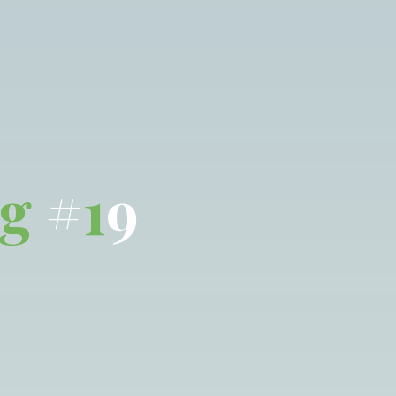
g
#
1
9