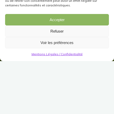
ou de retirer son consentement peut avoir un effet négatif sur
certaines fonctonnalités et caractéristiques.
Accepter
Refuser
Voir les préférences
Mentions Légales / Confidentialité
Quêtes de résidences
Retrouvez ici toutes les décorations que vous
obtiendrez en terminant
la série de quêtes du