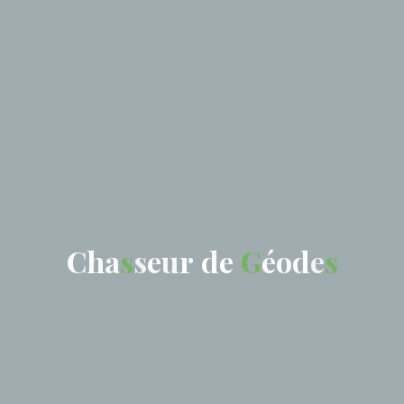
C
h
a
s
s
e
u
r
d
e
G
é
o
d
e
s