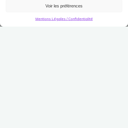
Voir les préférences
Mentions Légales / Confidentialité
Région
Gundabad
Le
chasseur de Géodes
se trouve à
Gundabad et vous attends avec de
nombreuses décorations qu’il acceptera de
vous céder en échange de pierres ramassées
dans la cité naine.
Il s’agit un peu du même système que celui
des fleurs de l’Ithilien.