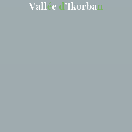
V
a
l
l
é
e
d
’
I
k
o
r
b
a
n