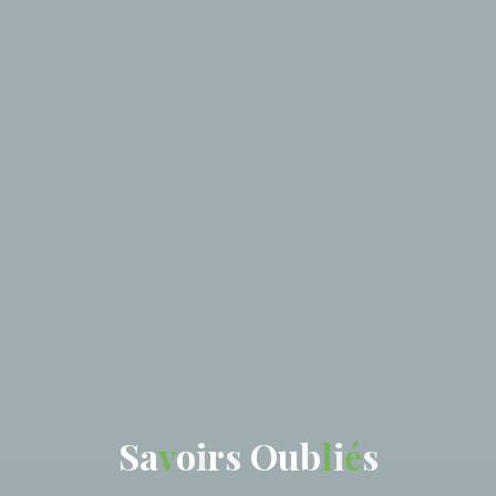
S
a
v
o
i
r
s
O
u
b
l
i
é
s