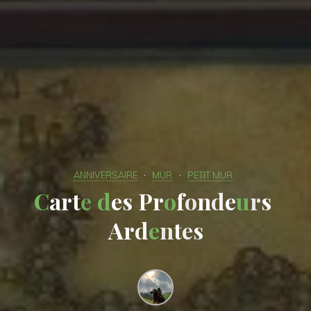
ANNIVERSAIRE
MUR
PETIT MUR
C
a
r
t
e
d
e
s
P
r
o
f
o
n
d
e
u
r
s
A
r
d
e
n
t
e
s