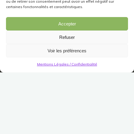
ou de retirer son consentement peut avoir un effet négatif sur
certaines fonctonnalités et caractéristiques.
Accepter
Refuser
Voir les préférences
Mentions Légales / Confidentialité
Festivals
Anniversaire
Carte des Profondeurs
Ardentes
Publié le
20 avril 2017
Modifié le
16 octobre 2021
(Pas encore de vote)