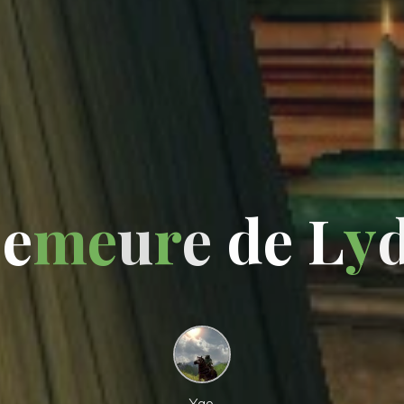
D
e
m
e
u
r
e
d
e
L
y
Yao