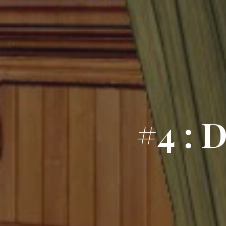
#
4
: