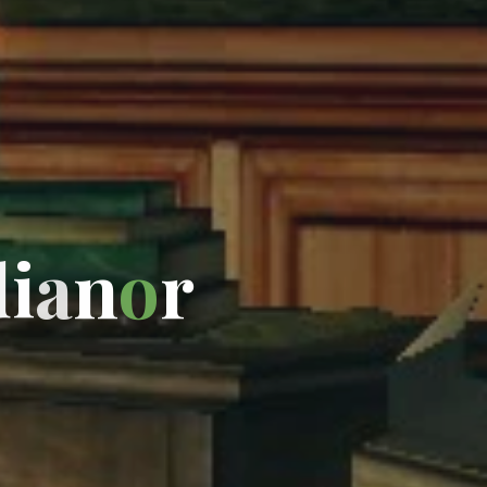
d
i
a
n
o
r