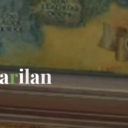
a
r
i
l
a
n