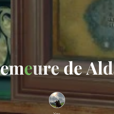
D
e
m
e
u
r
e
d
e
A
l
d
Yao