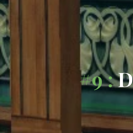
#
9
: