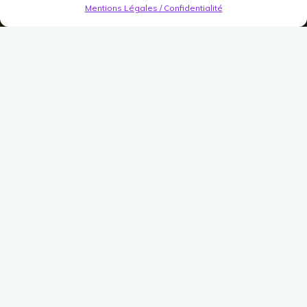
Mentions Légales / Confidentialité
SDH #6 - La Sélection
#12 – La maison Durefer
Publié le
25 juin 2018
Modifié le
15 novembre 2018