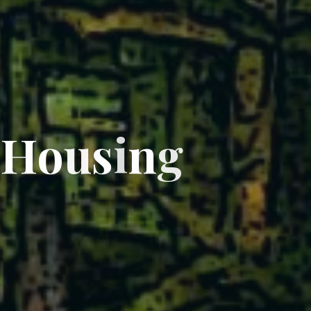
H
o
u
s
i
n
g