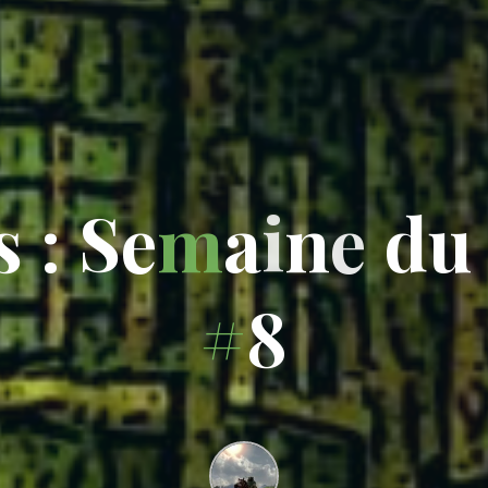
s
:
S
e
m
a
i
n
e
d
u
#
8