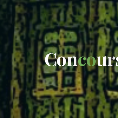
C
o
n
c
o
u
r