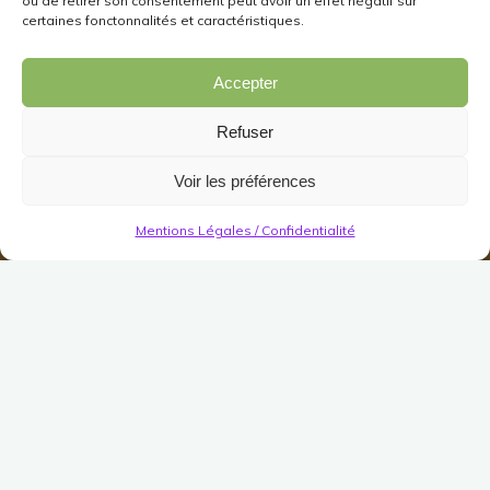
ou de retirer son consentement peut avoir un effet négatif sur
certaines fonctonnalités et caractéristiques.
Accepter
Refuser
Voir les préférences
Mentions Légales / Confidentialité
Artisanat
Truffe Noire
Publié le
24 juin 2019
Modifié le
1 août 2023
(
2
votes, moyenne:
3,50
sur 5)