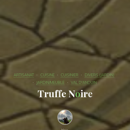
ARTISANAT
CUISINE
CUISINIER
DIVERS (JARDIN)
JARDIN/MEUBLE
VAL D'ANDUIN
T
r
u
f
f
f
e
N
o
i
r
e