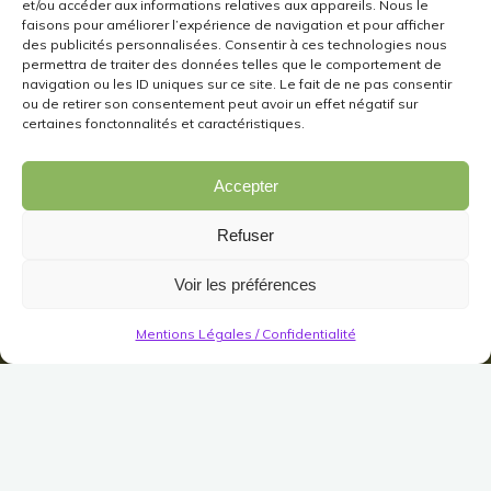
et/ou accéder aux informations relatives aux appareils. Nous le
faisons pour améliorer l’expérience de navigation et pour afficher
des publicités personnalisées. Consentir à ces technologies nous
permettra de traiter des données telles que le comportement de
navigation ou les ID uniques sur ce site. Le fait de ne pas consentir
ou de retirer son consentement peut avoir un effet négatif sur
certaines fonctonnalités et caractéristiques.
Accepter
Refuser
Voir les préférences
Mentions Légales / Confidentialité
SDH #8 - La Sélection
#5 : Fortes Fortuna Adjuvat
Publié le
22 juillet 2019
Modifié le
22 juillet 2019