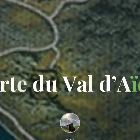
r
t
e
d
u
V
a
l
d
’
A
ï
Yao