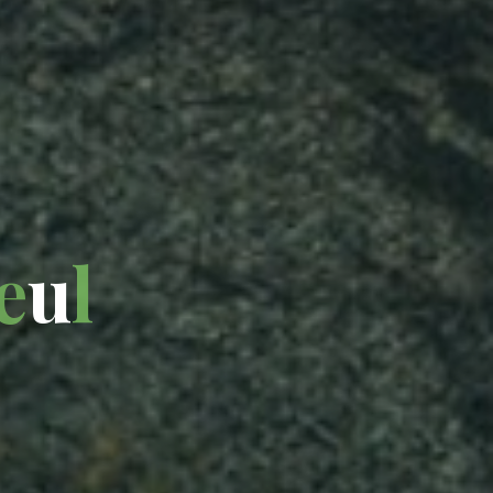
e
u
l