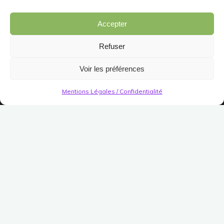
Accepter
Refuser
Voir les préférences
Mentions Légales / Confidentialité
Décorations
Jardin/Meuble
Jardin
Divers (Jardin)
Morceaux de Barricade
Publié le
10 décembre 2020
Modifié le
31 juillet 2023
(Pas encore de vote)