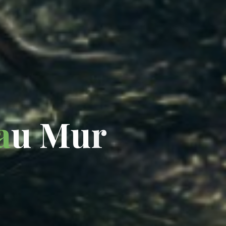
a
u
M
u
r