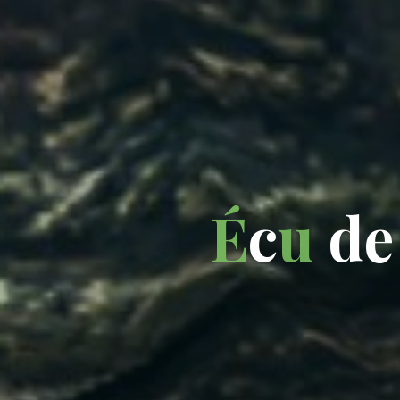
É
c
u
d
e