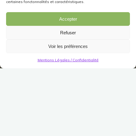
certaines fonctonnalités et caractéristiques.
Accepter
Refuser
Voir les préférences
Mentions Légales / Confidentialité
Région
Gundabad
Allégeance des Zhélruka
Peinture : Ibdekh-buzru
Publié le
2 décembre 2021
Modifié le
15 janvier 2022
(Pas encore de vote)