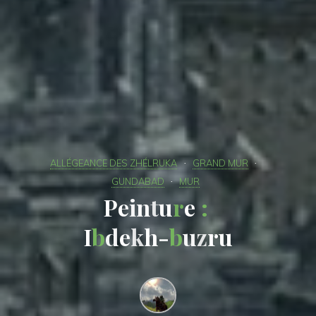
ALLÉGEANCE DES ZHÉLRUKA
GRAND MUR
GUNDABAD
MUR
P
e
i
n
t
u
r
e
:
I
b
d
e
k
h
-
b
u
z
r
u